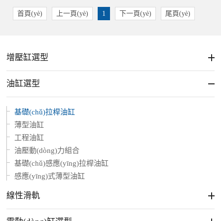
首頁(yè)
上一頁(yè)
1
下一頁(yè)
尾頁(yè)
增壓缸選型
油缸選型
基礎(chǔ)拉桿油缸
薄型油缸
工程油缸
油壓動(dòng)力組合
基礎(chǔ)感應(yīng)拉桿油缸
感應(yīng)式薄型油缸
線性滑軌