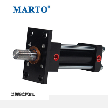
法蘭板拉桿油缸