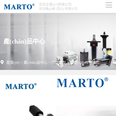
匡信企業(yè)有限公司
匡信機(jī)械 (昆山) 有限公司
產(chǎn)品中心
首頁(yè)
>
產(chǎn)品中心
>
油缸選型
>
基礎(chǔ)拉桿油缸